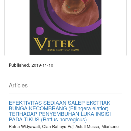
Published:
2019-11-10
Articles
EFEKTIVITAS SEDIAAN SALEP EKSTRAK
BUNGA KECOMBRANG (Etlingera elatior)
TERHADAP PENYEMBUHAN LUKA INSISI
PADA TIKUS (Rattus norvegicus)
Ratna Widyawati, Olan Rahayu Puji Astuti Mussa, Miarsono