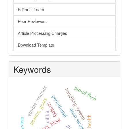
Editorial Team
Peer Reviewers
Article Processing Charges
Download Template
Keywords
proud flesh
equine wounds
handling system
periodontal
tetanus, goats
surgery
asian swine fever
rabbit
health
kura-kura, bloat
pigs