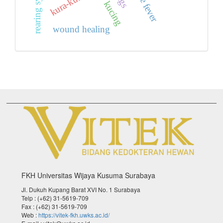
rearing system
kucing
wound healing
FKH Universitas Wijaya Kusuma Surabaya
Jl. Dukuh Kupang Barat XVI No. 1 Surabaya
Telp : (+62) 31-5619-709
Fax : (+62) 31-5619-709
Web :
https://vitek-fkh.uwks.ac.id/