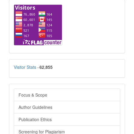
visitor
stats
Visitor Stats
-
62,855
menu_side
Focus & Scope
Author Guidelines
Publication Ethics
Screening for Plagiarism