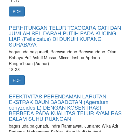
10-17
PDF
PERHITUNGAN TELUR TOXOCARA CATI DAN
JUMLAH SEL DARAH PUTIH PADA KUCING
LIAR (Felis catus) DI DUKUH KUPANG
SURABAYA
bagus uda palgunadi, Roeswandono Roeswandono, Olan
Rahayu Puji Astuti Mussa, Micco Joshua Apriano
Pangaribuan (Author)
18-23
PDF
EFEKTIVITAS PERENDAMAN LARUTAN
EKSTRAK DAUN BABADOTAN (Ageratum
conyzoides L) DENGAN KOSENTRASI
BERBEDA PADA KUALITAS TELUR AYAM RAS
DALAM SUHU RUANGAN
bagus uda palgunadi, Indra Rahmawati, Junianto Wika Adi
Pratama, Mohammad Safrizal Alam Hudi (Author)