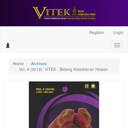
Main
Register
Login
Navigation
Main
Toggl
Content
naviga
Sidebar
Home
Archives
Vol. 9 (2019): VITEK - Bidang Kedokteran Hewan