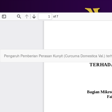
Return
Pengaruh Pemberian Perasan Kunyit (Curcuma Domestica Val.) terh
to
Article
Details