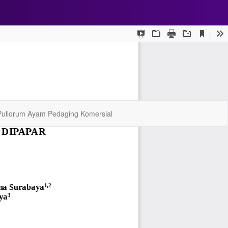
Do
Do
 Pullorum Ayam Pedaging Komersial
P